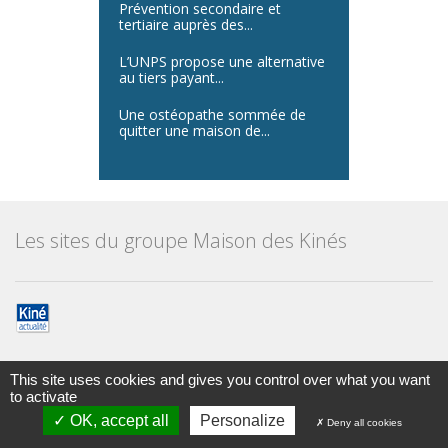
Prévention secondaire et
tertiaire auprès des...
L’UNPS propose une alternative
au tiers payant...
Une ostéopathe sommée de
quitter une maison de...
Les sites du groupe Maison des Kinés
This site uses cookies and gives you control over what you want
to activate
Maison des kinésithérapeutes
© Tous droits réservés 2014
OK, accept all
Personalize
Deny all cookies