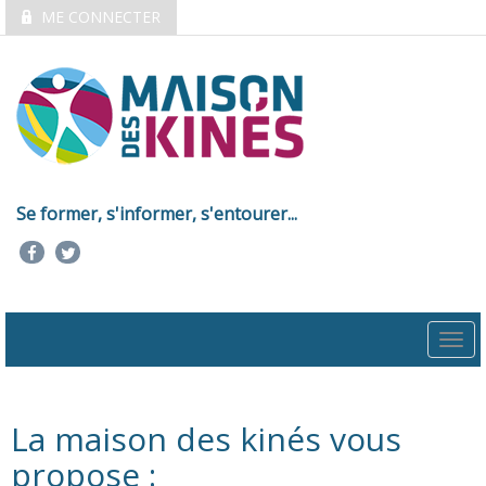
ME CONNECTER
Se former, s'informer, s'entourer...
Togg
navi
La maison des kinés vous
propose :