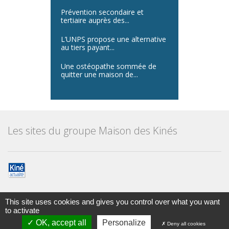
Prévention secondaire et
tertiaire auprès des...
L’UNPS propose une alternative
au tiers payant...
Une ostéopathe sommée de
quitter une maison de...
Les sites du groupe Maison des Kinés
This site uses cookies and gives you control over what you want
to activate
Maison des kinésithérapeutes
© Tous droits réservés 2014
OK, accept all
Personalize
Deny all cookies