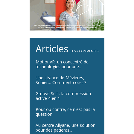
Articles
LES + COMMENTÉS
MotionVR, un concentré de
technologies pour une...
Une séance de Mézières,
Sohier… Comment coter ?
Gmove Suit : la compression
active 4 en 1
Pour ou contre, ce n'est pas la
question
Au centre Allyane, une solution
pour des patients...