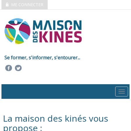
ME CONNECTER
Se former, s'informer, s'entourer...
Togg
navi
La maison des kinés vous
propose :