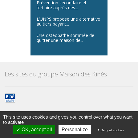
Prévention secondaire et
tertiaire auprès des...
L’UNPS propose une alternative
au tiers payant...
Une ostéopathe sommée de
quitter une maison de...
Les sites du groupe Maison des Kinés
This site uses cookies and gives you control over what you want
to activate
Maison des kinésithérapeutes
© Tous droits réservés 2014
OK, accept all
Personalize
Deny all cookies