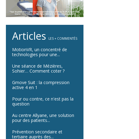
Articles
LES + COMMENTÉS
MotionVR, un concentré de
technologies pour une...
Une séance de Mézières,
Sohier… Comment coter ?
Gmove Suit : la compression
active 4 en 1
Pour ou contre, ce n'est pas la
question
Au centre Allyane, une solution
pour des patients...
Prévention secondaire et
tertiaire auprès des...