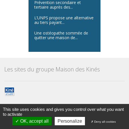
Prévention secondaire et
tertiaire auprès des...
L’UNPS propose une alternative
au tiers payant...
Une ostéopathe sommée de
quitter une maison de...
Les sites du groupe Maison des Kinés
This site uses cookies and gives you control over what you want
to activate
Maison des kinésithérapeutes
© Tous droits réservés 2014
OK, accept all
Personalize
Deny all cookies