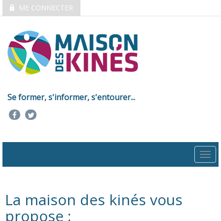
ME CONNECTER
Se former, s'informer, s'entourer...
Togg
navi
La maison des kinés vous
propose :