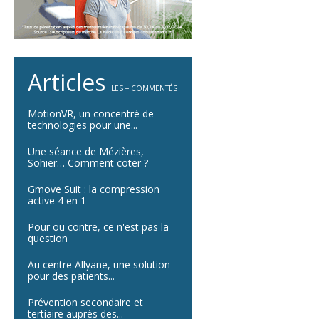
Articles
LES + COMMENTÉS
MotionVR, un concentré de
technologies pour une...
Une séance de Mézières,
Sohier… Comment coter ?
Gmove Suit : la compression
active 4 en 1
Pour ou contre, ce n'est pas la
question
Au centre Allyane, une solution
pour des patients...
Prévention secondaire et
tertiaire auprès des...