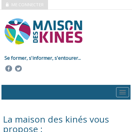
ME CONNECTER
Se former, s'informer, s'entourer...
Togg
navi
La maison des kinés vous
propose :