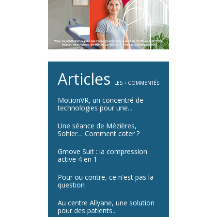
Articles
LES + COMMENTÉS
MotionVR, un concentré de
technologies pour une...
Une séance de Mézières,
Sohier… Comment coter ?
Gmove Suit : la compression
active 4 en 1
Pour ou contre, ce n'est pas la
question
Au centre Allyane, une solution
pour des patients...