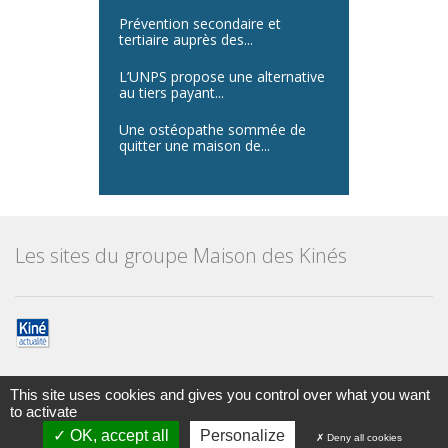
Prévention secondaire et
tertiaire auprès des...
L’UNPS propose une alternative
au tiers payant...
Une ostéopathe sommée de
quitter une maison de...
Les sites du groupe Maison des Kinés
This site uses cookies and gives you control over what you want
to activate
Maison des kinésithérapeutes
© Tous droits réservés 2014
OK, accept all
Personalize
Deny all cookies