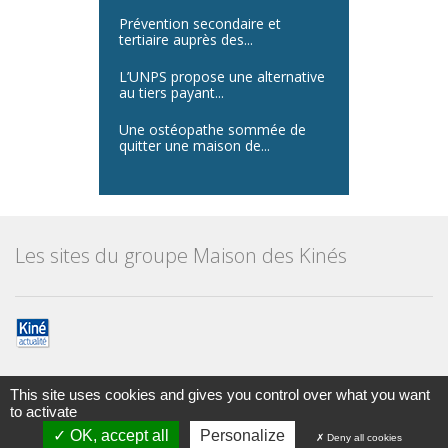
Prévention secondaire et
tertiaire auprès des...
L’UNPS propose une alternative
au tiers payant...
Une ostéopathe sommée de
quitter une maison de...
Les sites du groupe Maison des Kinés
This site uses cookies and gives you control over what you want
to activate
Maison des kinésithérapeutes
© Tous droits réservés 2014
OK, accept all
Personalize
Deny all cookies