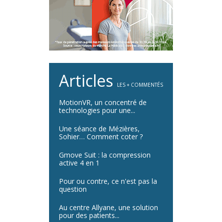
Articles
LES + COMMENTÉS
MotionVR, un concentré de
technologies pour une...
Une séance de Mézières,
Sohier… Comment coter ?
Gmove Suit : la compression
active 4 en 1
Pour ou contre, ce n'est pas la
question
Au centre Allyane, une solution
pour des patients...