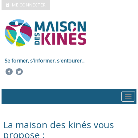
ME CONNECTER
Se former, s'informer, s'entourer...
Togg
navi
La maison des kinés vous
propose :