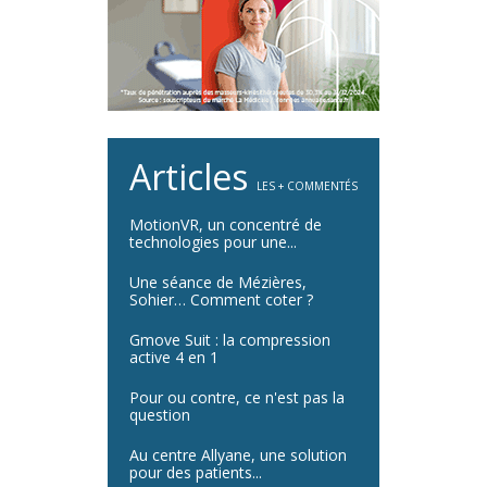
Articles
LES + COMMENTÉS
MotionVR, un concentré de
technologies pour une...
Une séance de Mézières,
Sohier… Comment coter ?
Gmove Suit : la compression
active 4 en 1
Pour ou contre, ce n'est pas la
question
Au centre Allyane, une solution
pour des patients...