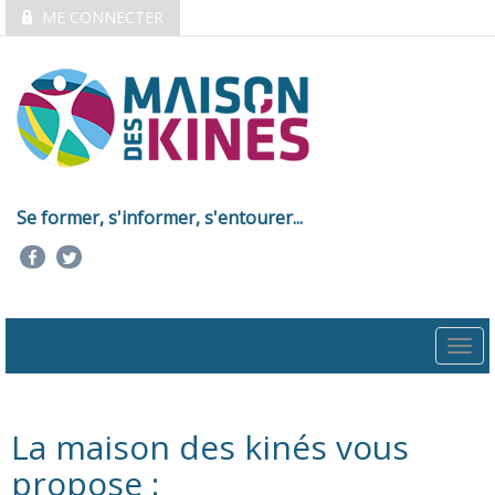
ME CONNECTER
Se former, s'informer, s'entourer...
Togg
navi
La maison des kinés vous
propose :