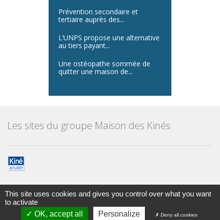
Prévention secondaire et
tertiaire auprès des...
L’UNPS propose une alternative
au tiers payant...
Une ostéopathe sommée de
quitter une maison de...
Les sites du groupe Maison des Kinés
This site uses cookies and gives you control over what you want
to activate
Maison des kinésithérapeutes
© Tous droits réservés 2014
OK, accept all
Personalize
Deny all cookies