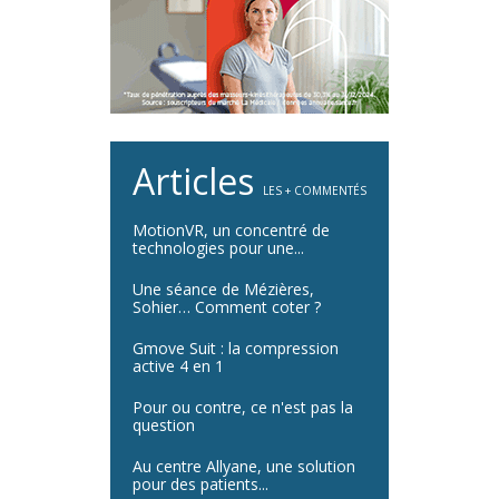
Articles
LES + COMMENTÉS
MotionVR, un concentré de
technologies pour une...
Une séance de Mézières,
Sohier… Comment coter ?
Gmove Suit : la compression
active 4 en 1
Pour ou contre, ce n'est pas la
question
Au centre Allyane, une solution
pour des patients...