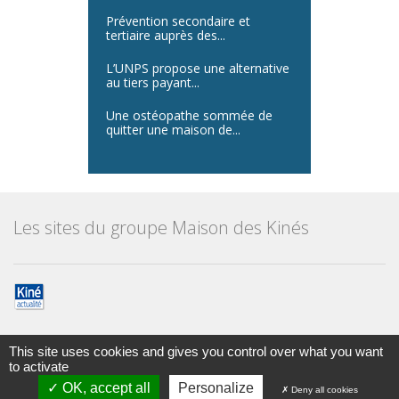
Prévention secondaire et
tertiaire auprès des...
L’UNPS propose une alternative
au tiers payant...
Une ostéopathe sommée de
quitter une maison de...
Les sites du groupe Maison des Kinés
This site uses cookies and gives you control over what you want
to activate
Maison des kinésithérapeutes
© Tous droits réservés 2014
OK, accept all
Personalize
Deny all cookies