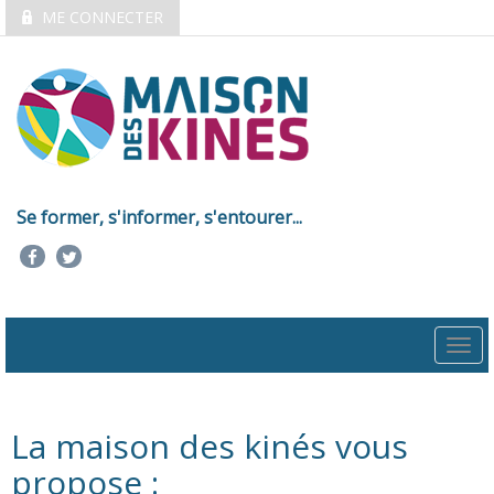
ME CONNECTER
Se former, s'informer, s'entourer...
Togg
navi
La maison des kinés vous
propose :