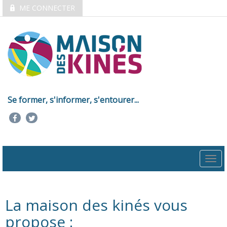
ME CONNECTER
Se former, s'informer, s'entourer...
Togg
navi
La maison des kinés vous
propose :