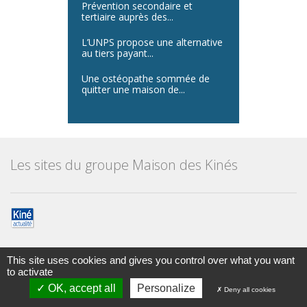
Prévention secondaire et
tertiaire auprès des...
L’UNPS propose une alternative
au tiers payant...
Une ostéopathe sommée de
quitter une maison de...
Les sites du groupe Maison des Kinés
This site uses cookies and gives you control over what you want
to activate
Maison des kinésithérapeutes
© Tous droits réservés 2014
OK, accept all
Personalize
Deny all cookies