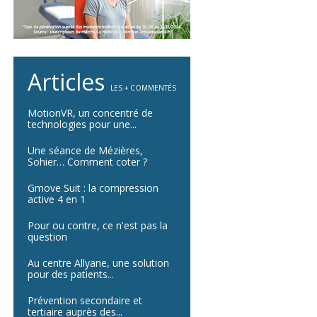
Articles
LES + COMMENTÉS
MotionVR, un concentré de
technologies pour une...
Une séance de Mézières,
Sohier… Comment coter ?
Gmove Suit : la compression
active 4 en 1
Pour ou contre, ce n'est pas la
question
Au centre Allyane, une solution
pour des patients...
Prévention secondaire et
tertiaire auprès des...